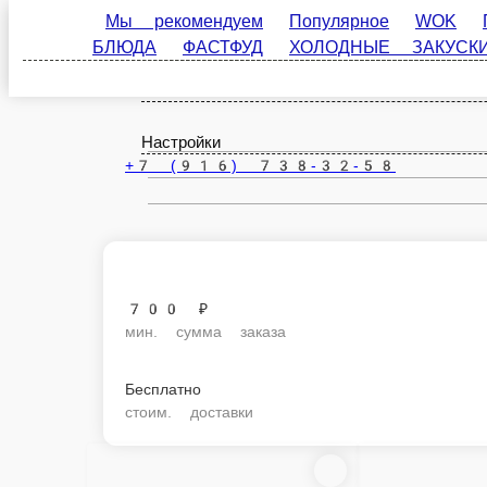
Мы рекомендуем
Популярное
WOK
ПАСТА
Руза
ЗАКУСКИ
СОУСЫ
ПИЦЦА
СВЕЖЕВЫЖАТЫЕ 
ru
Настройки
+7 (916) 738-32-58
700 ₽
мин. сумма заказа
Бесплатно
стоим. доставки