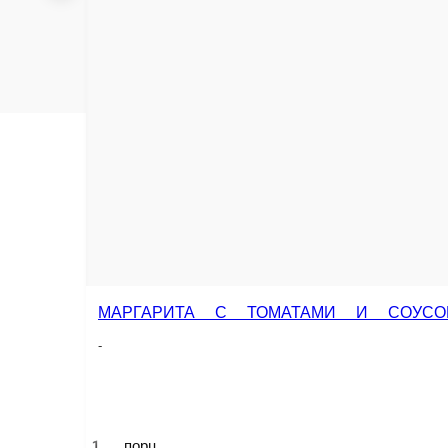
ПОРКЕТТА
ПИЦЦА КА
-
-
 ТОМАТАМИ И СОУСОМ «ПЕСТО»
1 порц.
1 порц.
Опции
Опции
950 ₽
950 ₽
В корзину
В корзину