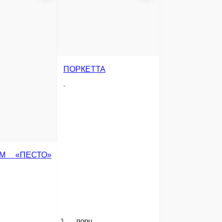
ОХОТНИЧЬЯ
ПЕППЕРОНИ
ПРИЧИОЗА
-
-
1 порц.
1 порц.
Опции
Опции
950 ₽
850 ₽
В корзину
В корзину
В корзину