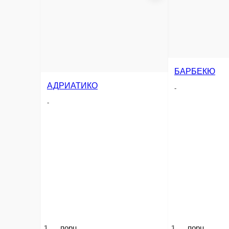
БАРБЕКЮ
АДРИАТИКО
-
-
МАРГАРИТА С
-
1 порц.
1 порц.
1 порц.
Опции
Опции
Опции
1 000 ₽
950 ₽
800 ₽
В корзину
В корзину