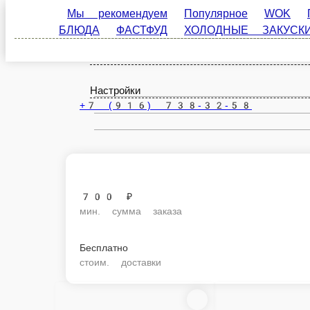
Мы рекомендуем
Популярное
WOK
ПАСТА
Руза
ЗАКУСКИ
СОУСЫ
ПИЦЦА
СВЕЖЕВЫЖАТЫЕ 
ru
Настройки
+7 (916) 738-32-58
700 ₽
мин. сумма заказа
Бесплатно
стоим. доставки