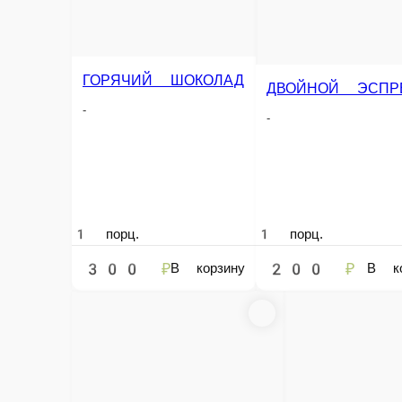
КАПУЧИНО 200МЛ
КАПУЧИНО 300МЛ
КАПУЧИ
-
-
-
1 порц.
1 порц.
1 порц.
Опции
Опции
Опции
270 ₽
300 ₽
340 ₽
В корзину
В корзину
РАФ
ФЛЕТ УАЙТ 200МЛ
ФЛЭТ УФЙТ
-
-
-