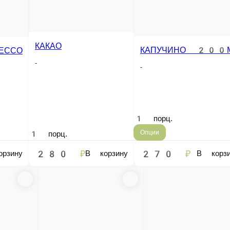
НО 400 МЛ
МАТЧА ЛАТТЕ
-
-
-
1 порц.
1 порц.
1 порц.
270 ₽
340 ₽
310 ₽
В корзину
В корзину
В корзину
В
ЭСПРЕССО
ФРАППЕ 250 МЛ
 300МЛ
-
-