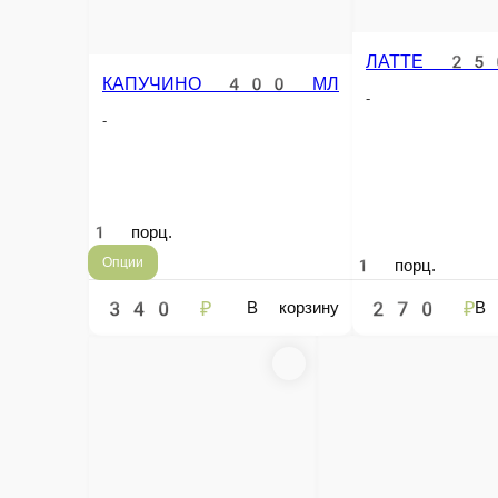
1 порц.
Опции
1 порц.
1 порц.
450 ₽
280 ₽
300 ₽
В корзину
В корзину
Информация об оплате
Наличный расчёт
Оплата производится наличными курьеру при доставк
Online на сайте
Вы можете оплатить свой заказ на сайте онлайн с по