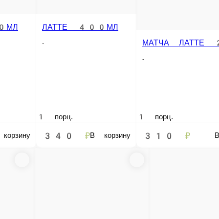
1 порц.
1 порц.
350 ₽
150 ₽
В корзину
В корзину
В корзину
е заказа или самовывозом из точки продаж. При оформлении заказа укажит
мощью карты любого банка.